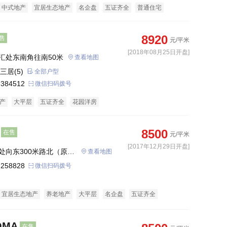
中式地产
宜居生态地产
名企盘
五证齐全
普通住宅
8920
售
元/平米
[2018年08月25日开盘]
汇处东南角往南50米
查看地图
三居(5)
全部户型
 384512
微信扫码拨号
产
大平层
五证齐全
花园洋房
8500
在售
元/平米
[2017年12月29日开盘]
处向东300米路北（原理
查看地图
 258828
微信扫码拨号
宜居生态地产
养老地产
大平层
名企盘
五证齐全
临街商铺
MA
在售