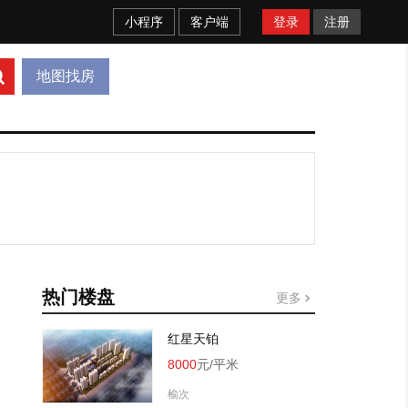
小程序
客户端
登录
注册
地图找房
热门楼盘
更多
红星天铂
8000
元/平米
榆次