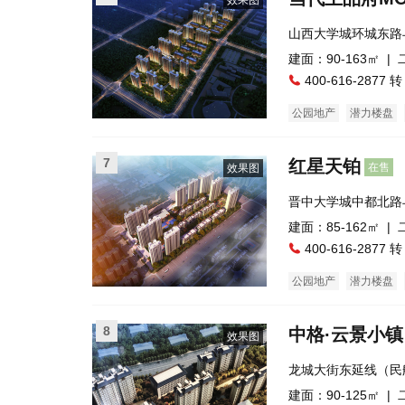
效果图
山西大学城环城东路
道巷民俗文化小镇西
建面：90-163㎡ |
400-616-2877 转
公园地产
潜力楼盘
普通住宅
公寓
商
7
红星天铂
在售
效果图
晋中大学城中都北路
建面：85-162㎡ |
400-616-2877 转
公园地产
潜力楼盘
公寓
8
中格·云景小镇
效果图
龙城大街东延线（民
建面：90-125㎡ |