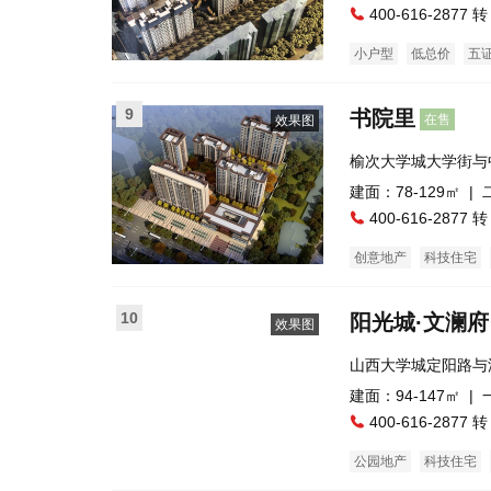
400-616-2877 转
小户型
低总价
五
9
书院里
在售
效果图
榆次大学城大学街与
学对面
建面：78-129㎡ |
400-616-2877 转
创意地产
科技住宅
普通住宅
临街商铺
10
阳光城·文澜府
效果图
山西大学城定阳路与
建面：94-147㎡ |
400-616-2877 转
公园地产
科技住宅
普通住宅
公寓
临