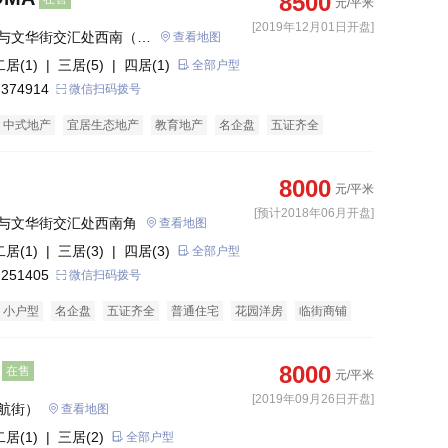
8500
元/平米
[2019年12月01日开盘]
与文华街交汇处西南（官
查看地图
侧）
二居(1)
| 三居(5)
| 四居(1)
全部户型
 374914
微信扫码拨号
中式地产
宜居生态地产
教育地产
名企盘
五证齐全
业街商铺
洋房
8000
元/平米
[预计2018年06月开盘]
与文华街交汇处西南角
查看地图
二居(1)
| 三居(3)
| 四居(3)
全部户型
 251405
微信扫码拨号
小户型
名企盘
五证齐全
普通住宅
花园洋房
临街商铺
8000
在售
元/平米
[2019年09月26日开盘]
航街）
查看地图
二居(1)
| 三居(2)
全部户型