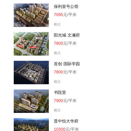
保利壹号公馆
7095
元/平米
榆次
阳光城·文澜府
7800
元/平米
榆次
首创·国际学园
7800
元/平米
榆次
书院里
7900
元/平米
榆次
晋中恒大华府
10300
元/平米