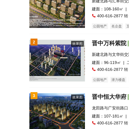
新建北路与汇阜街交
建面：108-160㎡ |
400-616-2877 转
公园地产
名企盘
2
晋中万科紫院
效果图
新建北路与文华街交
建面：96-119㎡ |
400-616-2877 转
公园地产
潜力楼盘
3
晋中恒大华府
效果图
龙田路与广安街路口
500米）
建面：107-181㎡ |
400-616-2877 转