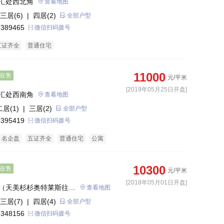
汇处西北角
查看地图
三居(6)
| 四居(2)
全部户型
 389465
微信扫码拨号
五证齐全
普通住宅
11000
在售
元/平米
[2019年05月25日开盘]
汇处西南角
查看地图
二居(1)
| 三居(2)
全部户型
 395419
微信扫码拨号
名企盘
五证齐全
普通住宅
公寓
10300
在售
元/平米
[2018年05月01日开盘]
（天美杉杉奥特莱斯往北
查看地图
三居(7)
| 四居(4)
全部户型
 348156
微信扫码拨号