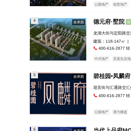
公园地产
创意地产
临街商铺
4
德元府·墅院
在
效果图
龙湖大街与定阳路交
建面：118-147㎡ |
400-616-2877 转
中式地产
宜居生态地
5
碧桂园•凤麟府
效果图
迎宾街与汇通路交汇
工大轻纺美院旧址）
400-616-2877 转
公园地产
潜力楼盘
普通住宅
花园洋房
6
当代上品府MO