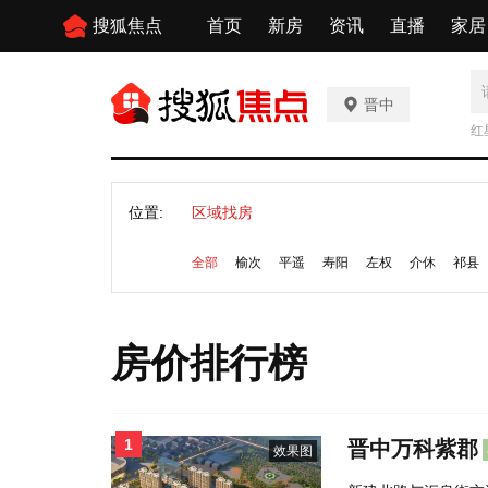
搜狐焦点
首页
新房
资讯
直播
家居
晋中
红
当
位置:
区域找房
全部
榆次
平遥
寿阳
左权
介休
祁县
房价排行榜
1
晋中万科紫郡
效果图