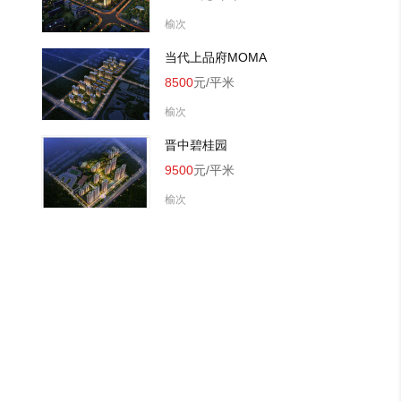
榆次
当代上品府MOMA
8500
元/平米
榆次
晋中碧桂园
9500
元/平米
榆次