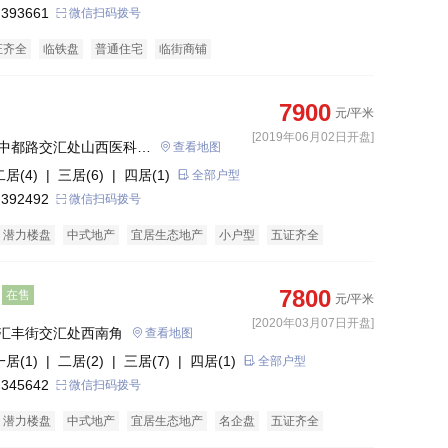
 393661
微信扫码拨号
证齐全
临铁盘
普通住宅
临街商铺
7900
元/平米
[2019年06月02日开盘]
中都路交汇处山西医科大
查看地图
二居(4)
| 三居(6)
| 四居(1)
全部户型
 392492
微信扫码拨号
潜力楼盘
中式地产
宜居生态地产
小户型
五证齐全
7800
在售
元/平米
[2020年03月07日开盘]
汇丰街交汇处西南角
查看地图
一居(1)
| 二居(2)
| 三居(7)
| 四居(1)
全部户型
 345642
微信扫码拨号
潜力楼盘
中式地产
宜居生态地产
名企盘
五证齐全
街商铺