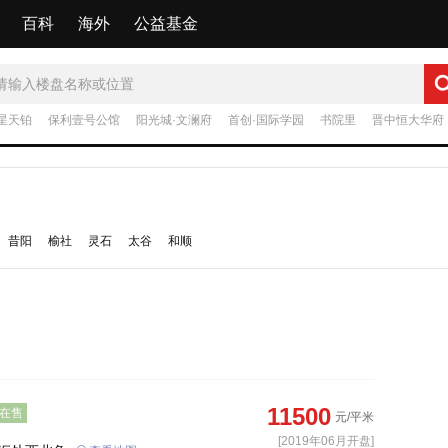
百科
海外
公益基金
星天铂
保利壹号公馆
阳光城·文澜府
首创·国际学园
书院里
晋中恒大华府
代上品府MOMA
昔阳
榆社
灵石
太谷
和顺
11500
在售
元/平米
[2019年06月开盘]