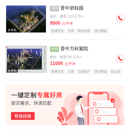
五证齐全
晋中碧桂园
售罄
榆次
建面 120-270㎡
效果图
9500
元/平米
普通住宅
洋房
科技住宅
潜力楼盘
中式地产
教育地产
名企盘
五证齐全
晋中万科紫院
在售
榆次
建面 96-119㎡
11000
元/平米
效果图
普通住宅
公寓
公园地产
潜力楼盘
名企盘
五证齐全
效果图