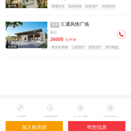
普通住宅
临街商铺
创意地产
科技住宅
潜力楼盘
中式地产
养老地产
教育地产
低总价
名企盘
五证齐全
汇通风情广场
售罄
榆次
26000
元/平米
效果图
商业街商铺
公园地产
创意地产
潜力楼盘
中式地产
宜居生态地产
养老地产
五证齐全
效果图
小程序
APP下载
站点地图
投诉建议
加入购房群
帮您找房
Copyright ©2023 Sohu.com Inc.