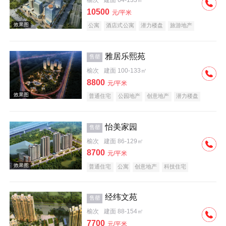
榆次
建面 64-133㎡
10500
元/平米
公寓
酒店式公寓
潜力楼盘
旅游地产
中式地产
宜居生态地产
养老地产
小户型
名企盘
五证齐全
效果图
雅居乐熙苑
售罄
榆次
建面 100-133㎡
8800
元/平米
普通住宅
公园地产
创意地产
潜力楼盘
中式地产
宜居生态地产
教育地产
名企盘
五证齐全
怡美家园
售罄
效果图
榆次
建面 86-129㎡
8700
元/平米
普通住宅
公寓
创意地产
科技住宅
潜力楼盘
旅游地产
中式地产
宜居生态地产
养老地产
教育地产
低总价
五证齐全
经纬文苑
售罄
榆次
建面 88-154㎡
效果图
7700
元/平米