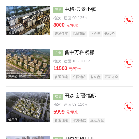
中格·云景小镇
在售
榆次
建面 90-125㎡
8000
元/平米
普通住宅
临街商铺
小户型
低总价
效果图
五证齐全
临铁盘
晋中万科紫郡
在售
榆次
建面 108-160㎡
11500
元/平米
普通住宅
公园地产
名企盘
五证齐全
田森·新晋福邸
在售
榆次
建面 93-110㎡
5999
元/平米
普通住宅
潜力楼盘
五证齐全