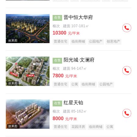
潜力楼盘
中式地产
宜居生态地产
教育地产
名企盘
五证齐全
晋中恒大华府
在售
榆次
建面 107-181㎡
10300
元/平米
普通住宅
临街商铺
公园地产
创意地产
中式地产
宜居生态地产
名企盘
五证齐全
效果图
阳光城·文澜府
在售
榆次
建面 94-147㎡
7800
元/平米
普通住宅
公寓
临街商铺
公园地产
科技住宅
潜力楼盘
中式地产
宜居生态地产
名企盘
五证齐全
红星天铂
在售
效果图
榆次
建面 85-162㎡
8000
元/平米
普通住宅
花园洋房
临街商铺
公寓
公园地产
潜力楼盘
小户型
名企盘