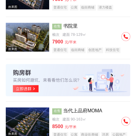
普通住宅
公寓
临街商铺
潜力楼盘
教育地产
小户型
低总价
名企盘
五证齐全
书院里
在售
榆次
建面 78-129㎡
效果图
7900
元/平米
普通住宅
临街商铺
创意地产
科技住宅
潜力楼盘
中式地产
宜居生态地产
小户型
五证齐全
效果图
当代上品府MOMA
在售
榆次
建面 90-163㎡
8500
元/平米
普通住宅
公寓
商业街商铺
洋房
公园地产