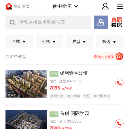
晋中新房
焦点首页
请输入楼盘名称或位置
区域
价格
户型
筛选
共37个楼盘
保利壹号公馆
在售
榆次
建面 84-193㎡
7095
元/平米
普通住宅
临街商铺
别墅
商业街商铺
潜力楼盘
宜居生态地产
教育地产
名企盘
五证齐全
首创·国际学园
在售
效果图
榆次
建面 33-155㎡
7800
元/平米