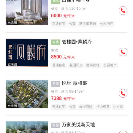
田森汇梅里亚
在售
榆次
建面 116-154㎡
效果图
6000
元/平米
普通住宅
公寓
商业街商铺
公园地产
潜力楼盘
小户型
低总价
五证齐全
碧桂园•凤麟府
在售
榆次
8500
元/平米
效果图
普通住宅
花园洋房
临街商铺
公园地产
潜力楼盘
宜居生态地产
养老地产
大平层
名企盘
五证齐全
悦唐·慧和郡
售罄
榆次
建面 89-148㎡
7388
元/平米
普通住宅
公寓
临街商铺
潜力楼盘
小户型
低总价
五证齐全
效果图
万豪美悦新天地
售罄