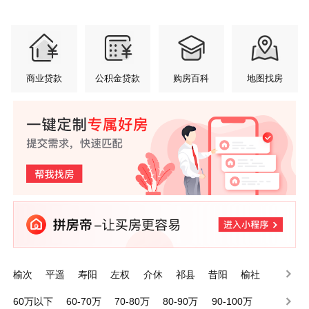
商业贷款
公积金贷款
购房百科
地图找房
榆次
平遥
寿阳
左权
介休
祁县
昔阳
榆社
灵石
太谷
60万以下
60-70万
70-80万
80-90万
90-100万