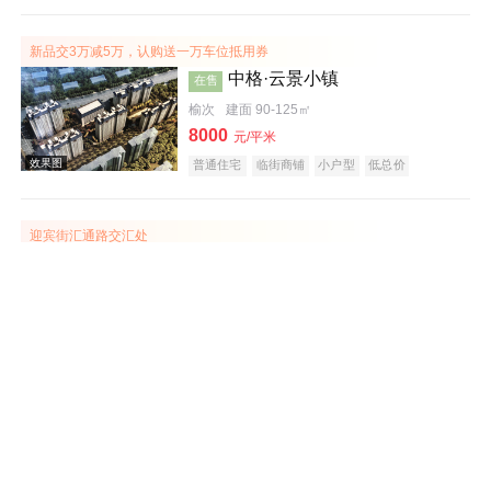
潜力楼盘
宜居生态地产
养老地产
大平层
名企盘
五证齐全
新品交3万减5万，认购送一万车位抵用券
中格·云景小镇
在售
榆次
建面 90-125㎡
8000
元/平米
普通住宅
临街商铺
小户型
低总价
效果图
五证齐全
临铁盘
迎宾街汇通路交汇处
田森汇梅里亚
在售
榆次
建面 116-154㎡
6000
元/平米
普通住宅
公寓
商业街商铺
公园地产
效果图
潜力楼盘
小户型
低总价
五证齐全
田森·新晋福邸
在售
榆次
建面 93-110㎡
5999
元/平米