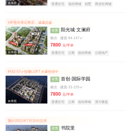
普通住宅
临街商铺
别墅
商业街商铺
潜力楼盘
宜居生态地产
教育地产
名企盘
五证齐全
VIP意向登记将启，诚邀品鉴
效果图
阳光城·文澜府
在售
榆次
建面 94-147㎡
7800
元/平米
普通住宅
公寓
临街商铺
公园地产
科技住宅
潜力楼盘
中式地产
宜居生态地产
名企盘
五证齐全
约42-57㎡轻奢LOFT 火爆热销中
首创·国际学园
在售
效果图
榆次
建面 33-155㎡
7800
元/平米
普通住宅
公寓
临街商铺
潜力楼盘
教育地产
小户型
低总价
名企盘
五证齐全
预计2021年7月20日交房
书院里
在售