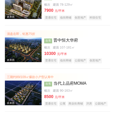
榆次
建面 78-129㎡
7900
效果图
元/平米
普通住宅
临街商铺
创意地产
科技住宅
潜力楼盘
中式地产
宜居生态地产
小户型
五证齐全
清盘在即，钜惠75折
晋中恒大华府
在售
榆次
建面 107-181㎡
10300
元/平米
普通住宅
临街商铺
公园地产
创意地产
效果图
中式地产
宜居生态地产
名企盘
五证齐全
三期约89/109㎡爆款小户型认筹中
当代上品府MOMA
在售
榆次
建面 90-163㎡
8500
元/平米
普通住宅
公寓
商业街商铺
洋房
公园地产
潜力楼盘
中式地产
宜居生态地产
教育地产
名企盘
五证齐全
效果图