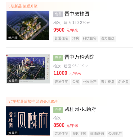
3期新品 荣耀升级
晋中碧桂园
售罄
榆次
建面 120-270㎡
9500
元/平米
普通住宅
洋房
科技住宅
潜力楼盘
中式地产
教育地产
名企盘
五证齐全
晋中万科紫院
在售
效果图
榆次
建面 96-119㎡
11000
元/平米
普通住宅
公寓
公园地产
潜力楼盘
名企盘
五证齐全
3#平墅最后加推 清盘钜惠85折
碧桂园•凤麟府
在售
榆次
8500
效果图
元/平米
普通住宅
花园洋房
临街商铺
公园地产