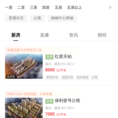
100万以上
一居
二居
三居
四居
五居
五居以上
普通住宅
公寓
购物中心商铺
新房
直播
资讯
财经
中都北路与文华街交汇处
红星天铂
在售
榆次
建面 85-162㎡
8000
元/平米
普通住宅
花园洋房
临街商铺
公寓
公园地产
潜力楼盘
小户型
名企盘
五证齐全
约94-135㎡实景现铺，火热争藏
保利壹号公馆
在售
榆次
建面 84-193㎡
7095
元/平米