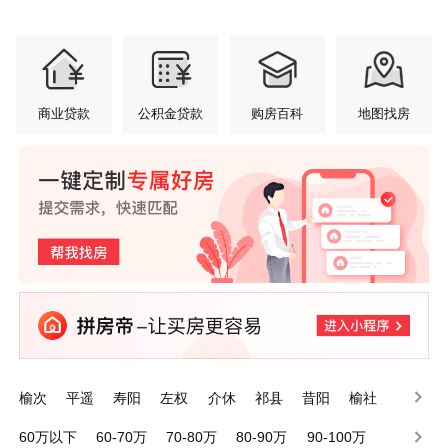
商业贷款
公积金贷款
购房百科
地图找房
榆次
平遥
寿阳
左权
介休
祁县
昔阳
榆社
灵石
太谷
60万以下
60-70万
70-80万
80-90万
90-100万