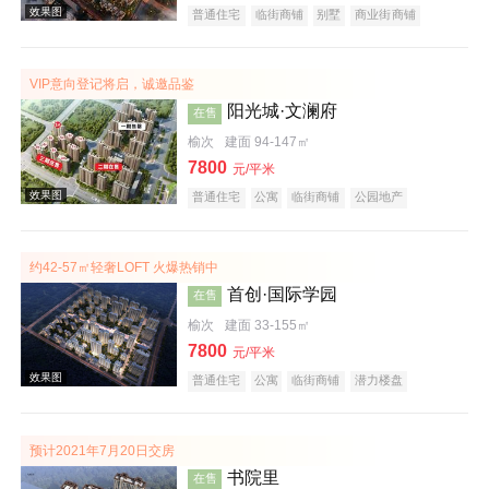
普通住宅
临街商铺
别墅
商业街商铺
潜力楼盘
宜居生态地产
教育地产
名企盘
五证齐全
VIP意向登记将启，诚邀品鉴
效果图
阳光城·文澜府
在售
榆次
建面 94-147㎡
7800
元/平米
普通住宅
公寓
临街商铺
公园地产
科技住宅
潜力楼盘
中式地产
宜居生态地产
名企盘
五证齐全
约42-57㎡轻奢LOFT 火爆热销中
首创·国际学园
在售
效果图
榆次
建面 33-155㎡
7800
元/平米
普通住宅
公寓
临街商铺
潜力楼盘
教育地产
小户型
低总价
名企盘
五证齐全
预计2021年7月20日交房
书院里
在售