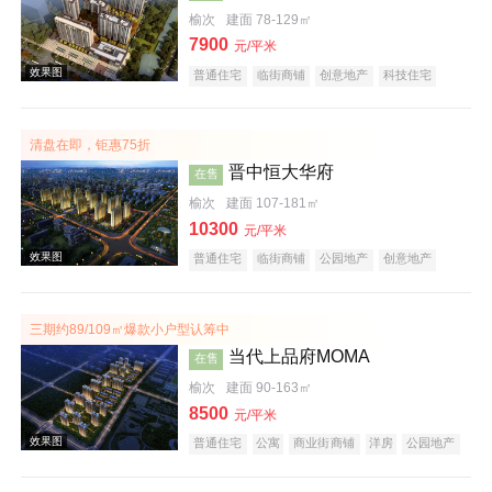
榆次
建面 78-129㎡
7900
效果图
元/平米
普通住宅
临街商铺
创意地产
科技住宅
潜力楼盘
中式地产
宜居生态地产
小户型
五证齐全
清盘在即，钜惠75折
晋中恒大华府
在售
榆次
建面 107-181㎡
10300
元/平米
普通住宅
临街商铺
公园地产
创意地产
效果图
中式地产
宜居生态地产
名企盘
五证齐全
三期约89/109㎡爆款小户型认筹中
当代上品府MOMA
在售
榆次
建面 90-163㎡
8500
元/平米
普通住宅
公寓
商业街商铺
洋房
公园地产
潜力楼盘
中式地产
宜居生态地产
教育地产
名企盘
五证齐全
效果图