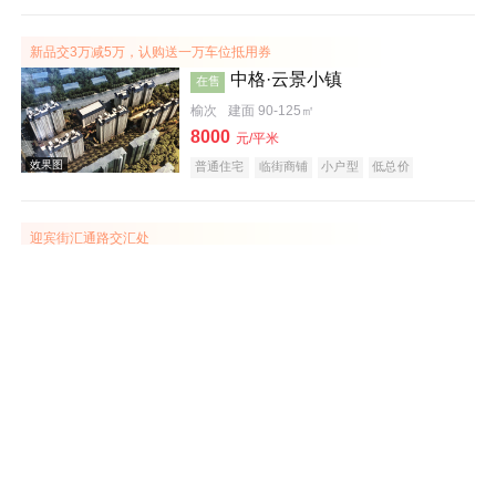
潜力楼盘
宜居生态地产
养老地产
大平层
名企盘
五证齐全
新品交3万减5万，认购送一万车位抵用券
中格·云景小镇
在售
榆次
建面 90-125㎡
8000
元/平米
普通住宅
临街商铺
小户型
低总价
效果图
五证齐全
临铁盘
迎宾街汇通路交汇处
田森汇梅里亚
在售
榆次
建面 116-154㎡
6000
元/平米
普通住宅
公寓
商业街商铺
公园地产
效果图
潜力楼盘
小户型
低总价
五证齐全
田森·新晋福邸
在售
榆次
建面 93-110㎡
5999
元/平米