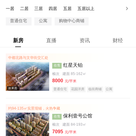
100万以上
一居
二居
三居
四居
五居
五居以上
普通住宅
公寓
购物中心商铺
新房
直播
资讯
财经
中都北路与文华街交汇处
红星天铂
在售
榆次
建面 85-162㎡
8000
元/平米
普通住宅
花园洋房
临街商铺
公寓
公园地产
潜力楼盘
小户型
名企盘
五证齐全
约94-135㎡实景现铺，火热争藏
保利壹号公馆
在售
榆次
建面 84-193㎡
7095
元/平米