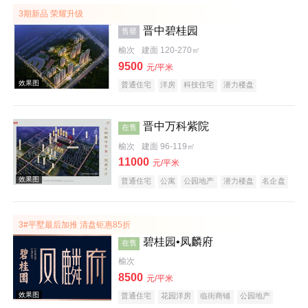
3期新品 荣耀升级
晋中碧桂园
售罄
榆次
建面 120-270㎡
9500
元/平米
普通住宅
洋房
科技住宅
潜力楼盘
中式地产
教育地产
名企盘
五证齐全
晋中万科紫院
在售
效果图
榆次
建面 96-119㎡
11000
元/平米
普通住宅
公寓
公园地产
潜力楼盘
名企盘
五证齐全
3#平墅最后加推 清盘钜惠85折
碧桂园•凤麟府
在售
榆次
8500
效果图
元/平米
普通住宅
花园洋房
临街商铺
公园地产