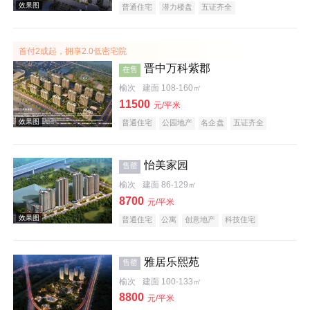
普通住宅
潜力楼盘
五证齐全
首付2成起，拥享2.0低密宅院
效果图
晋中万科紫郡
在售
榆次
建面 108-160㎡
11500
元/平米
普通住宅
公园地产
名企盘
五证齐全
怡美家园
售罄
榆次
建面 86-129㎡
效果图
8700
元/平米
普通住宅
公寓
创意地产
科技住宅
潜力楼盘
旅游地产
中式地产
宜居生态地产
养老地产
教育地产
低总价
五证齐全
雅居乐熙苑
售罄
榆次
建面 100-133㎡
8800
元/平米