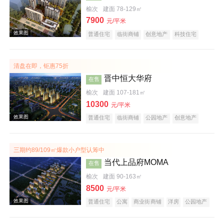
榆次
建面 78-129㎡
7900
效果图
元/平米
普通住宅
临街商铺
创意地产
科技住宅
潜力楼盘
中式地产
宜居生态地产
小户型
五证齐全
清盘在即，钜惠75折
晋中恒大华府
在售
榆次
建面 107-181㎡
10300
元/平米
普通住宅
临街商铺
公园地产
创意地产
效果图
中式地产
宜居生态地产
名企盘
五证齐全
三期约89/109㎡爆款小户型认筹中
当代上品府MOMA
在售
榆次
建面 90-163㎡
8500
元/平米
普通住宅
公寓
商业街商铺
洋房
公园地产
潜力楼盘
中式地产
宜居生态地产
教育地产
名企盘
五证齐全
效果图