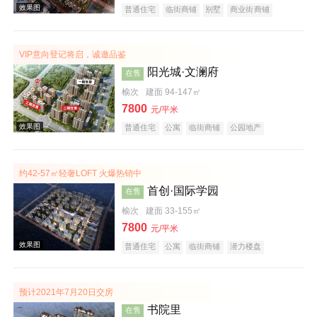
普通住宅
临街商铺
别墅
商业街商铺
潜力楼盘
宜居生态地产
教育地产
名企盘
五证齐全
VIP意向登记将启，诚邀品鉴
效果图
阳光城·文澜府
在售
榆次
建面 94-147㎡
7800
元/平米
普通住宅
公寓
临街商铺
公园地产
科技住宅
潜力楼盘
中式地产
宜居生态地产
名企盘
五证齐全
约42-57㎡轻奢LOFT 火爆热销中
首创·国际学园
在售
效果图
榆次
建面 33-155㎡
7800
元/平米
普通住宅
公寓
临街商铺
潜力楼盘
教育地产
小户型
低总价
名企盘
五证齐全
预计2021年7月20日交房
书院里
在售