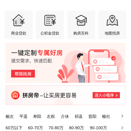
商业贷款
公积金贷款
购房百科
地图找房
榆次
平遥
寿阳
左权
介休
祁县
昔阳
榆社
灵石
太谷
60万以下
60-70万
70-80万
80-90万
90-100万