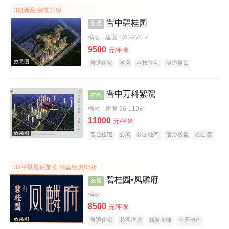
3期新品 荣耀升级
晋中碧桂园
售罄
榆次
建面 120-270㎡
9500
元/平米
普通住宅
洋房
科技住宅
潜力楼盘
中式地产
教育地产
名企盘
五证齐全
晋中万科紫院
在售
效果图
榆次
建面 96-119㎡
11000
元/平米
普通住宅
公寓
公园地产
潜力楼盘
名企盘
五证齐全
3#平墅最后加推 清盘钜惠85折
碧桂园•凤麟府
在售
榆次
8500
效果图
元/平米
普通住宅
花园洋房
临街商铺
公园地产