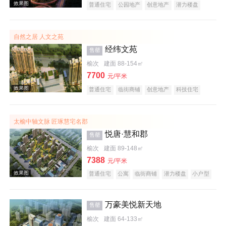
普通住宅
公园地产
创意地产
潜力楼盘
中式地产
宜居生态地产
教育地产
名企盘
效果图
五证齐全
自然之居 人文之苑
经纬文苑
售罄
榆次
建面 88-154㎡
7700
元/平米
普通住宅
临街商铺
创意地产
科技住宅
潜力楼盘
中式地产
养老地产
教育地产
效果图
低总价
名企盘
五证齐全
太榆中轴文脉 匠琢慧宅名郡
悦唐·慧和郡
售罄
榆次
建面 89-148㎡
7388
元/平米
普通住宅
公寓
临街商铺
潜力楼盘
小户型
低总价
五证齐全
万豪美悦新天地
效果图
售罄
榆次
建面 64-133㎡