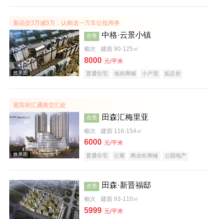
潜力楼盘
宜居生态地产
养老地产
大平层
名企盘
五证齐全
新品交3万减5万，认购送一万车位抵用券
中格·云景小镇
在售
榆次
建面 90-125㎡
8000
元/平米
普通住宅
临街商铺
小户型
低总价
效果图
五证齐全
临铁盘
迎宾街汇通路交汇处
田森汇梅里亚
在售
榆次
建面 116-154㎡
6000
元/平米
普通住宅
公寓
商业街商铺
公园地产
效果图
潜力楼盘
小户型
低总价
五证齐全
田森·新晋福邸
在售
榆次
建面 93-110㎡
5999
元/平米