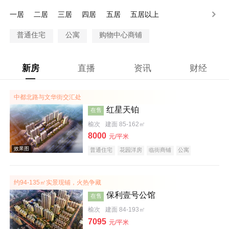
100万以上
一居
二居
三居
四居
五居
五居以上
普通住宅
公寓
购物中心商铺
新房
直播
资讯
财经
中都北路与文华街交汇处
红星天铂
在售
榆次
建面 85-162㎡
8000
元/平米
普通住宅
花园洋房
临街商铺
公寓
公园地产
潜力楼盘
小户型
名企盘
五证齐全
约94-135㎡实景现铺，火热争藏
保利壹号公馆
在售
榆次
建面 84-193㎡
7095
元/平米