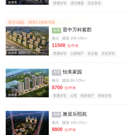
普通住宅
潜力楼盘
五证齐全
首付2成起，拥享2.0低密宅院
效果图
晋中万科紫郡
在售
榆次
建面 108-160㎡
11500
元/平米
普通住宅
公园地产
名企盘
五证齐全
怡美家园
售罄
榆次
建面 86-129㎡
效果图
8700
元/平米
普通住宅
公寓
创意地产
科技住宅
潜力楼盘
旅游地产
中式地产
宜居生态地产
养老地产
教育地产
低总价
五证齐全
雅居乐熙苑
售罄
榆次
建面 100-133㎡
8800
元/平米