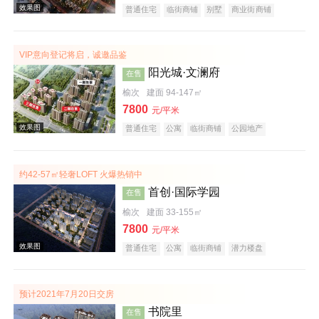
普通住宅
临街商铺
别墅
商业街商铺
潜力楼盘
宜居生态地产
教育地产
名企盘
五证齐全
VIP意向登记将启，诚邀品鉴
效果图
阳光城·文澜府
在售
榆次
建面 94-147㎡
7800
元/平米
普通住宅
公寓
临街商铺
公园地产
科技住宅
潜力楼盘
中式地产
宜居生态地产
名企盘
五证齐全
约42-57㎡轻奢LOFT 火爆热销中
首创·国际学园
在售
效果图
榆次
建面 33-155㎡
7800
元/平米
普通住宅
公寓
临街商铺
潜力楼盘
教育地产
小户型
低总价
名企盘
五证齐全
预计2021年7月20日交房
书院里
在售