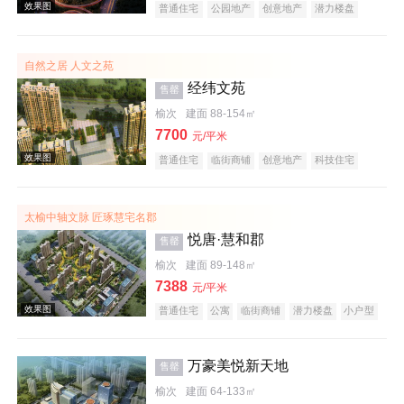
普通住宅
公园地产
创意地产
潜力楼盘
中式地产
宜居生态地产
教育地产
名企盘
效果图
五证齐全
自然之居 人文之苑
经纬文苑
售罄
榆次
建面 88-154㎡
7700
元/平米
普通住宅
临街商铺
创意地产
科技住宅
潜力楼盘
中式地产
养老地产
教育地产
效果图
低总价
名企盘
五证齐全
太榆中轴文脉 匠琢慧宅名郡
悦唐·慧和郡
售罄
榆次
建面 89-148㎡
7388
元/平米
普通住宅
公寓
临街商铺
潜力楼盘
小户型
低总价
五证齐全
万豪美悦新天地
效果图
售罄
榆次
建面 64-133㎡