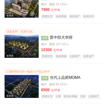
榆次
建面 78-129㎡
7900
效果图
元/平米
普通住宅
临街商铺
创意地产
科技住宅
潜力楼盘
中式地产
宜居生态地产
小户型
五证齐全
清盘在即，钜惠75折
晋中恒大华府
在售
榆次
建面 107-181㎡
10300
元/平米
普通住宅
临街商铺
公园地产
创意地产
效果图
中式地产
宜居生态地产
名企盘
五证齐全
三期约89/109㎡爆款小户型认筹中
当代上品府MOMA
在售
榆次
建面 90-163㎡
8500
元/平米
普通住宅
公寓
商业街商铺
洋房
公园地产
潜力楼盘
中式地产
宜居生态地产
教育地产
名企盘
五证齐全
效果图