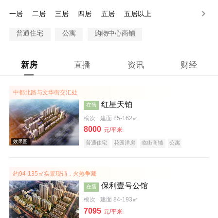
100万以上
一居
二居
三居
四居
五居
五居以上
普通住宅
公寓
购物中心商铺
新房
直播
资讯
财经
中都北路与文华街交汇处
红星天铂
在售
榆次
建面 85-162㎡
8000
元/平米
普通住宅
花园洋房
临街商铺
公寓
公园地产
潜力楼盘
小户型
名企盘
五证齐全
约94-135㎡实景现铺，火热争藏
保利壹号公馆
在售
榆次
建面 84-193㎡
7095
元/平米