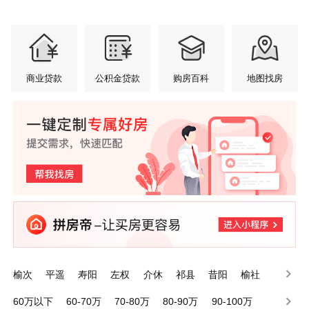
商业贷款
公积金贷款
购房百科
地图找房
榆次
平遥
寿阳
左权
介休
祁县
昔阳
榆社
灵石
太谷
60万以下
60-70万
70-80万
80-90万
90-100万