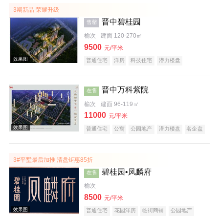
3期新品 荣耀升级
晋中碧桂园
售罄
榆次
建面 120-270㎡
9500
元/平米
普通住宅
洋房
科技住宅
潜力楼盘
中式地产
教育地产
名企盘
五证齐全
晋中万科紫院
在售
效果图
榆次
建面 96-119㎡
11000
元/平米
普通住宅
公寓
公园地产
潜力楼盘
名企盘
五证齐全
3#平墅最后加推 清盘钜惠85折
碧桂园•凤麟府
在售
榆次
8500
效果图
元/平米
普通住宅
花园洋房
临街商铺
公园地产