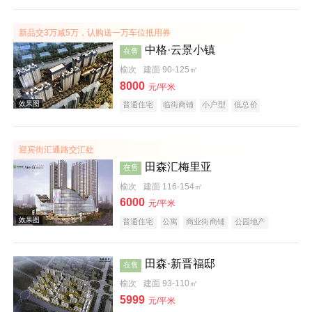
潜力楼盘
宜居生态地产
养老地产
大平层
名企盘
五证齐全
新品交3万减5万，认购送一万车位抵用券
中格·云景小镇
在售
榆次
建面 90-125㎡
8000
元/平米
普通住宅
临街商铺
小户型
低总价
效果图
五证齐全
临铁盘
迎宾街汇通路交汇处
田森汇梅里亚
在售
榆次
建面 116-154㎡
6000
元/平米
普通住宅
公寓
商业街商铺
公园地产
效果图
潜力楼盘
小户型
低总价
五证齐全
田森·新晋福邸
在售
榆次
建面 93-110㎡
5999
元/平米