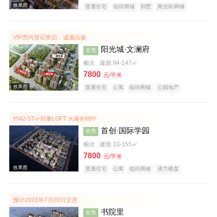
普通住宅
临街商铺
别墅
商业街商铺
潜力楼盘
宜居生态地产
教育地产
名企盘
五证齐全
VIP意向登记将启，诚邀品鉴
效果图
阳光城·文澜府
在售
榆次
建面 94-147㎡
7800
元/平米
普通住宅
公寓
临街商铺
公园地产
科技住宅
潜力楼盘
中式地产
宜居生态地产
名企盘
五证齐全
约42-57㎡轻奢LOFT 火爆热销中
首创·国际学园
在售
效果图
榆次
建面 33-155㎡
7800
元/平米
普通住宅
公寓
临街商铺
潜力楼盘
教育地产
小户型
低总价
名企盘
五证齐全
预计2021年7月20日交房
书院里
在售