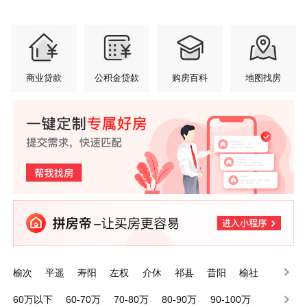
商业贷款
公积金贷款
购房百科
地图找房
榆次
平遥
寿阳
左权
介休
祁县
昔阳
榆社
灵石
太谷
60万以下
60-70万
70-80万
80-90万
90-100万