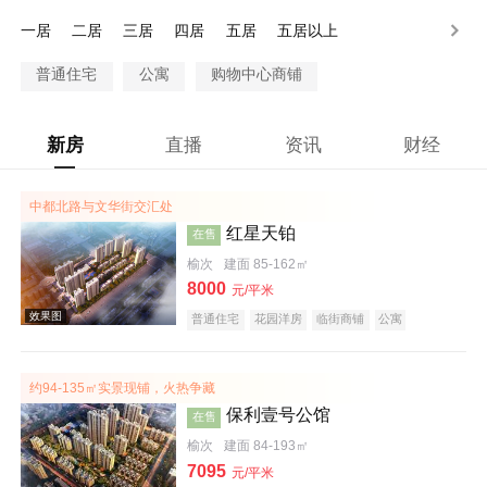
100万以上
一居
二居
三居
四居
五居
五居以上
普通住宅
公寓
购物中心商铺
新房
直播
资讯
财经
中都北路与文华街交汇处
红星天铂
在售
榆次
建面 85-162㎡
8000
元/平米
普通住宅
花园洋房
临街商铺
公寓
公园地产
潜力楼盘
小户型
名企盘
五证齐全
约94-135㎡实景现铺，火热争藏
保利壹号公馆
在售
榆次
建面 84-193㎡
7095
元/平米