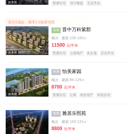
普通住宅
潜力楼盘
五证齐全
首付2成起，拥享2.0低密宅院
效果图
晋中万科紫郡
在售
榆次
建面 108-160㎡
11500
元/平米
普通住宅
公园地产
名企盘
五证齐全
怡美家园
售罄
榆次
建面 86-129㎡
效果图
8700
元/平米
普通住宅
公寓
创意地产
科技住宅
潜力楼盘
旅游地产
中式地产
宜居生态地产
养老地产
教育地产
低总价
五证齐全
雅居乐熙苑
售罄
榆次
建面 100-133㎡
8800
元/平米