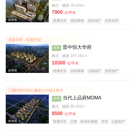
榆次
建面 78-129㎡
7900
效果图
元/平米
普通住宅
临街商铺
创意地产
科技住宅
潜力楼盘
中式地产
宜居生态地产
小户型
五证齐全
清盘在即，钜惠75折
晋中恒大华府
在售
榆次
建面 107-181㎡
10300
元/平米
普通住宅
临街商铺
公园地产
创意地产
效果图
中式地产
宜居生态地产
名企盘
五证齐全
三期约89/109㎡爆款小户型认筹中
当代上品府MOMA
在售
榆次
建面 90-163㎡
8500
元/平米
普通住宅
公寓
商业街商铺
洋房
公园地产
潜力楼盘
中式地产
宜居生态地产
教育地产
名企盘
五证齐全
效果图