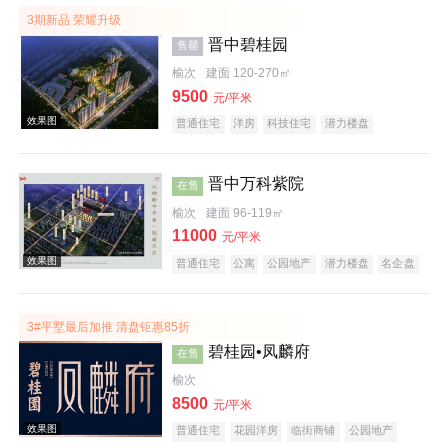
3期新品 荣耀升级
晋中碧桂园
售罄
榆次
建面 120-270㎡
9500
元/平米
普通住宅
洋房
科技住宅
潜力楼盘
中式地产
教育地产
名企盘
五证齐全
晋中万科紫院
在售
效果图
榆次
建面 96-119㎡
11000
元/平米
普通住宅
公寓
公园地产
潜力楼盘
名企盘
五证齐全
3#平墅最后加推 清盘钜惠85折
碧桂园•凤麟府
在售
榆次
8500
效果图
元/平米
普通住宅
花园洋房
临街商铺
公园地产