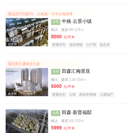
潜力楼盘
宜居生态地产
养老地产
大平层
名企盘
五证齐全
新品交3万减5万，认购送一万车位抵用券
中格·云景小镇
在售
榆次
建面 90-125㎡
8000
元/平米
普通住宅
临街商铺
小户型
低总价
效果图
五证齐全
临铁盘
迎宾街汇通路交汇处
田森汇梅里亚
在售
榆次
建面 116-154㎡
6000
元/平米
普通住宅
公寓
商业街商铺
公园地产
效果图
潜力楼盘
小户型
低总价
五证齐全
田森·新晋福邸
在售
榆次
建面 93-110㎡
5999
元/平米