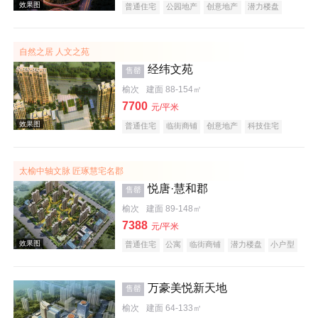
普通住宅
公园地产
创意地产
潜力楼盘
中式地产
宜居生态地产
教育地产
名企盘
效果图
五证齐全
自然之居 人文之苑
经纬文苑
售罄
榆次
建面 88-154㎡
7700
元/平米
普通住宅
临街商铺
创意地产
科技住宅
潜力楼盘
中式地产
养老地产
教育地产
效果图
低总价
名企盘
五证齐全
太榆中轴文脉 匠琢慧宅名郡
悦唐·慧和郡
售罄
榆次
建面 89-148㎡
7388
元/平米
普通住宅
公寓
临街商铺
潜力楼盘
小户型
低总价
五证齐全
万豪美悦新天地
效果图
售罄
榆次
建面 64-133㎡